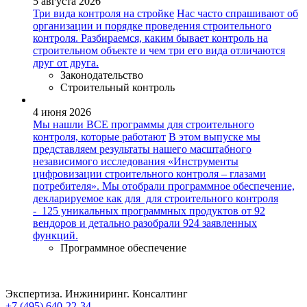
5 августа 2026
Три вида контроля на стройке
Нас часто спрашивают об
организации и порядке проведения строительного
контроля. Разбираемся, каким бывает контроль на
строительном объекте и чем три его вида отличаются
друг от друга.
Законодательство
Строительный контроль
4 июня 2026
Мы нашли ВСЕ программы для строительного
контроля, которые работают
В этом выпуске мы
представляем результаты нашего масштабного
независимого исследования «Инструменты
цифровизации строительного контроля – глазами
потребителя». Мы отобрали программное обеспечение,
декларируемое как для для строительного контроля
- 125 уникальных программных продуктов от 92
вендоров и детально разобрали 924 заявленных
функций.
Программное обеспечение
Экспертиза. Инжиниринг. Консалтинг
+7 (495) 640-22-34