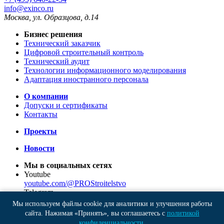
info@exinco.ru
Москва
,
ул. Образцова, д.14
Бизнес решения
Технический заказчик
Цифровой строительный контроль
Технический аудит
Технологии информационного моделирования
Адаптация иностранного персонала
О компании
Допуски и сертификаты
Контакты
Проекты
Новости
Мы в социальных сетях
Youtube
youtube.com/@PROStroitelstvo
Telegram
t.me/sedo_channel
Мы используем файлы cookie для аналитики и улучшения работы
VK
сайта. Нажимая «Принять», вы соглашаетесь с
политикой
vk.com/dolzhnikov_sergey
конфиденциальности
.