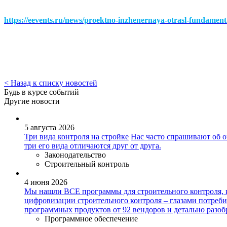
https://eevents.ru/news/proektno-inzhenernaya-otrasl-fundamen
< Назад к списку новостей
Будь в курсе событий
Другие новости
5 августа 2026
Три вида контроля на стройке
Нас часто спрашивают об о
три его вида отличаются друг от друга.
Законодательство
Строительный контроль
4 июня 2026
Мы нашли ВСЕ программы для строительного контроля, 
цифровизации строительного контроля – глазами потреби
программных продуктов от 92 вендоров и детально разоб
Программное обеспечение