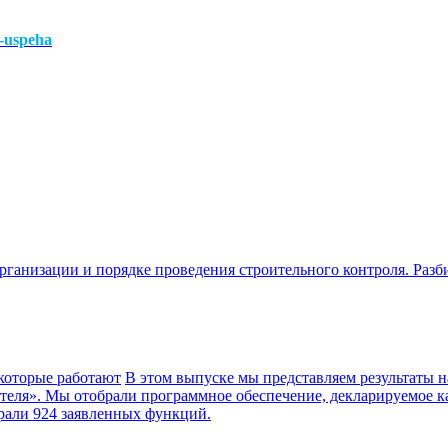
t-uspeha
рганизации и порядке проведения строительного контроля. Разби
которые работают
В этом выпуске мы представляем результаты 
теля». Мы отобрали программное обеспечение, декларируемое к
рали 924 заявленных функций.