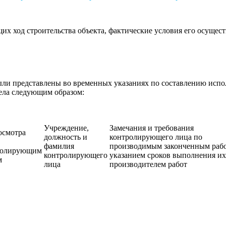
щих ход строительства объекта, фактические условия его осуще
 были представлены во временных указаниях по составлению исп
дела следующим образом:
Учреждение,
Замечания и требования
осмотра
должность и
контролирующего лица по
фамилия
производимым законченным рабо
ролирующим
контролирующего
указанием сроков выполнения их
м
лица
производителем работ