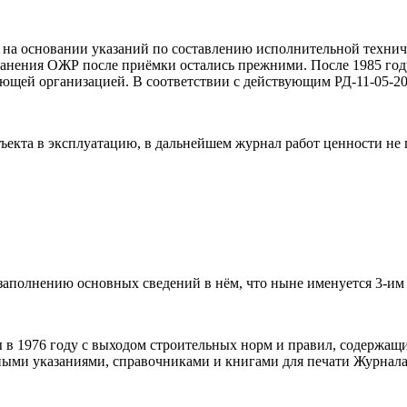
а на основании указаний по составлению исполнительной технич
 хранения ОЖР после приёмки остались прежними. После 1985 го
ющей организацией. В соответствии с действующим РД-11-05-20
бъекта в эксплуатацию, в дальнейшем журнал работ ценности не 
заполнению основных сведений в нём, что ныне именуется 3-им 
 в 1976 году с выходом строительных норм и правил, содержащи
ными указаниями, справочниками и книгами для печати Журнала