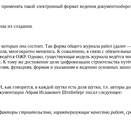
 применять такой электронный формат ведения документооборота
ны их создания.
 которых она состоит. Так форма общего журнала работ (далее 
оля, многократно менялись. К сожалению, в связи с обязатель
и ведётся ОЖР. Однако, существующая модель журнала ведётся ч
и. К тому же достижение цели цифровизации строительства путём
целям, функциям, формам и указаниям к ведению основных запис
, как говорится, в каждой шутке есть доля шутки, т.е. авторы 
окументации Абрам Исаакович Штейнберг писал следующее:
акторы строительства, характеризующие качество работ, срок