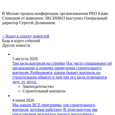
В Москве прошла конференция, организованная PRO Estate.
Спикером от компании ЭКСИНКО выступил Генеральный
директор Серегей Должников.
< Назад к списку новостей
Будь в курсе событий
Другие новости
5 августа 2026
Три вида контроля на стройке
Нас часто спрашивают об
организации и порядке проведения строительного
контроля. Разбираемся, каким бывает контроль на
строительном объекте и чем три его вида отличаются
друг от друга.
Законодательство
Строительный контроль
4 июня 2026
Мы нашли ВСЕ программы для строительного
контроля, которые работают
В этом выпуске мы
представляем результаты нашего масштабного