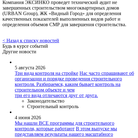
Компания ЭКСИНКО проведет технический аудит не
завершенных строительством многоквартирных домов
(URBAN Group), ЖК «Видный Город» для определения
качественных показателей выполненных видов работ и
определения объемов СМР для завершения строительства.
< Назад к списку новостей
Будь в курсе событий
Другие новости
5 августа 2026
Три вида контроля на стройке
Нас часто спрашивают об
организации и порядке проведения строительного
контроля. Разбираемся, каким бывает контроль на
строительном объекте и чем
три его вида отличаются друг от друга.
Законодательство
Строительный контроль
4 июня 2026
Мы нашли ВСЕ программы для строительного
контроля, которые работают
В этом выпуске мы
представляем результаты нашего масштабного