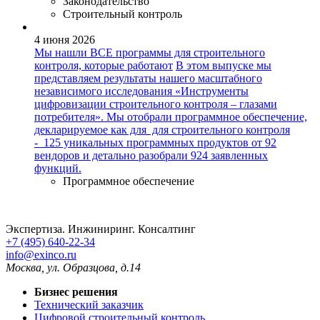
Законодательство
Строительный контроль
4 июня 2026
Мы нашли ВСЕ программы для строительного
контроля, которые работают
В этом выпуске мы
представляем результаты нашего масштабного
независимого исследования «Инструменты
цифровизации строительного контроля – глазами
потребителя». Мы отобрали программное обеспечение,
декларируемое как для для строительного контроля
- 125 уникальных программных продуктов от 92
вендоров и детально разобрали 924 заявленных
функций.
Программное обеспечение
Экспертиза. Инжиниринг. Консалтинг
+7 (495) 640-22-34
info@exinco.ru
Москва
,
ул. Образцова, д.14
Бизнес решения
Технический заказчик
Цифровой строительный контроль