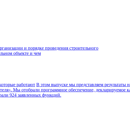
рганизации и порядке проведения строительного
ельном объекте и чем
которые работают
В этом выпуске мы представляем результаты 
теля». Мы отобрали программное обеспечение, декларируемое к
рали 924 заявленных функций.