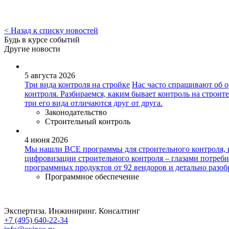
< Назад к списку новостей
Будь в курсе событий
Другие новости
5 августа 2026
Три вида контроля на стройке
Нас часто спрашивают об о
контроля. Разбираемся, каким бывает контроль на строит
три его вида отличаются друг от друга.
Законодательство
Строительный контроль
4 июня 2026
Мы нашли ВСЕ программы для строительного контроля, 
цифровизации строительного контроля – глазами потреби
программных продуктов от 92 вендоров и детально разоб
Программное обеспечение
Экспертиза. Инжиниринг. Консалтинг
+7 (495) 640-22-34