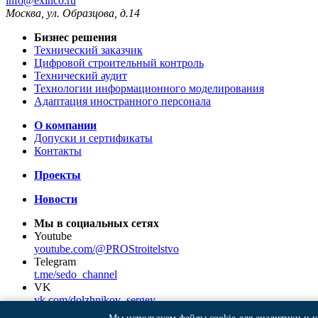
info@exinco.ru
Москва
,
ул. Образцова, д.14
Бизнес решения
Технический заказчик
Цифровой строительный контроль
Технический аудит
Технологии информационного моделирования
Адаптация иностранного персонала
О компании
Допуски и сертификаты
Контакты
Проекты
Новости
Мы в социальных сетях
Youtube
youtube.com/@PROStroitelstvo
Telegram
t.me/sedo_channel
VK
vk.com/dolzhnikov_sergey